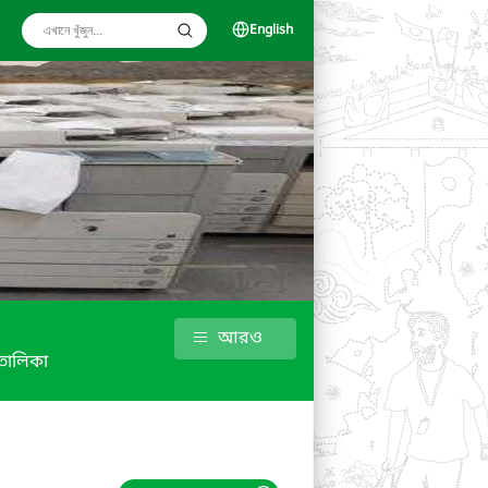
English
আরও
 তালিকা