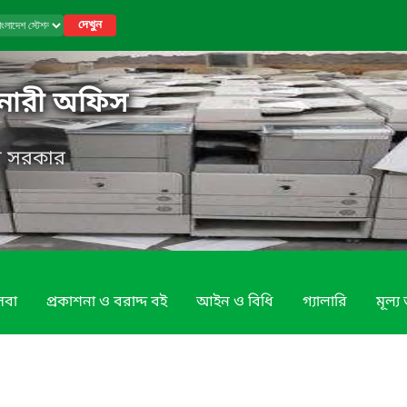
দেখুন
শনারী অফিস
েশ সরকার
েবা
প্রকাশনা ও বরাদ্দ বই
আইন ও বিধি
গ্যালারি
মূল্য